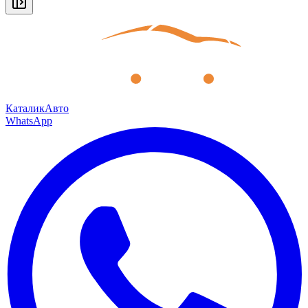
КаталикАвто
WhatsApp