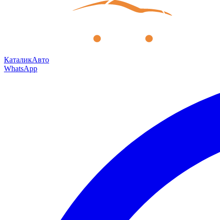
КаталикАвто
WhatsApp