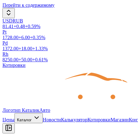
Перейти к содержимому
USDRUB
81.41
+
0.48
+
0.59
%
Pt
1728.00
+
6.00
+
0.35
%
Pd
1372.00
+
18.00
+
1.33
%
Rh
8250.00
+
50.00
+
0.61
%
Котировки
Логотип КаталикАвто
Цены
Новости
Калькулятор
Котировки
Магазин
Кон
Каталог