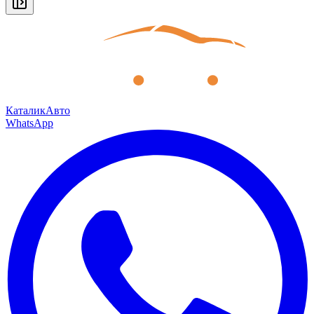
КаталикАвто
WhatsApp