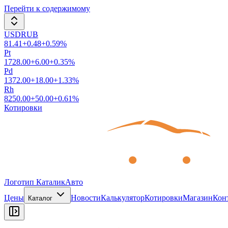
Перейти к содержимому
USDRUB
81.41
+
0.48
+
0.59
%
Pt
1728.00
+
6.00
+
0.35
%
Pd
1372.00
+
18.00
+
1.33
%
Rh
8250.00
+
50.00
+
0.61
%
Котировки
Логотип КаталикАвто
Цены
Новости
Калькулятор
Котировки
Магазин
Кон
Каталог