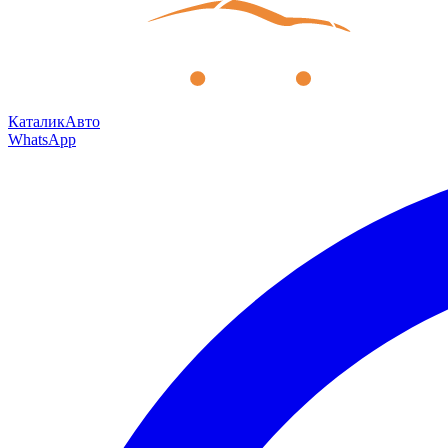
КаталикАвто
WhatsApp