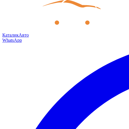
КаталикАвто
WhatsApp