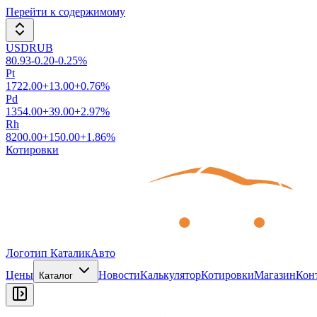
Перейти к содержимому
USDRUB
80.93
-0.20
-0.25
%
Pt
1722.00
+
13.00
+
0.76
%
Pd
1354.00
+
39.00
+
2.97
%
Rh
8200.00
+
150.00
+
1.86
%
Котировки
Логотип КаталикАвто
Цены
Новости
Калькулятор
Котировки
Магазин
Кон
Каталог