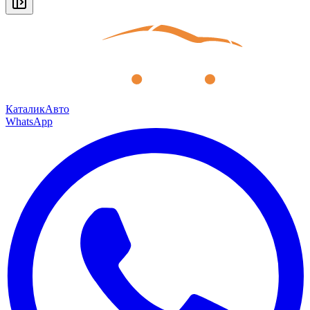
КаталикАвто
WhatsApp