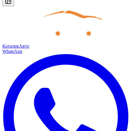
КаталикАвто
WhatsApp