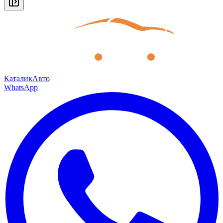
КаталикАвто
WhatsApp