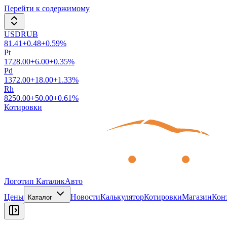
Перейти к содержимому
USDRUB
81.41
+
0.48
+
0.59
%
Pt
1728.00
+
6.00
+
0.35
%
Pd
1372.00
+
18.00
+
1.33
%
Rh
8250.00
+
50.00
+
0.61
%
Котировки
Логотип КаталикАвто
Цены
Новости
Калькулятор
Котировки
Магазин
Кон
Каталог