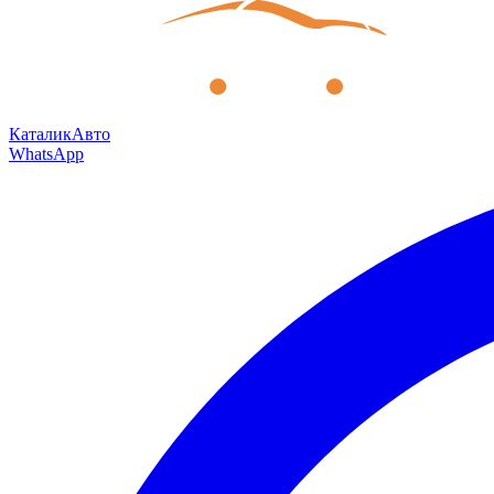
КаталикАвто
WhatsApp