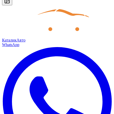
КаталикАвто
WhatsApp