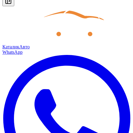
КаталикАвто
WhatsApp