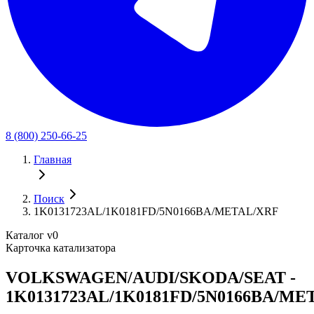
8 (800) 250-66-25
Главная
Поиск
1K0131723AL/1K0181FD/5N0166BA/METAL/XRF
Каталог v0
Карточка катализатора
VOLKSWAGEN/AUDI/SKODA/SEAT -
1K0131723AL/1K0181FD/5N0166BA/ME