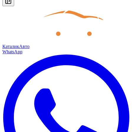
КаталикАвто
WhatsApp