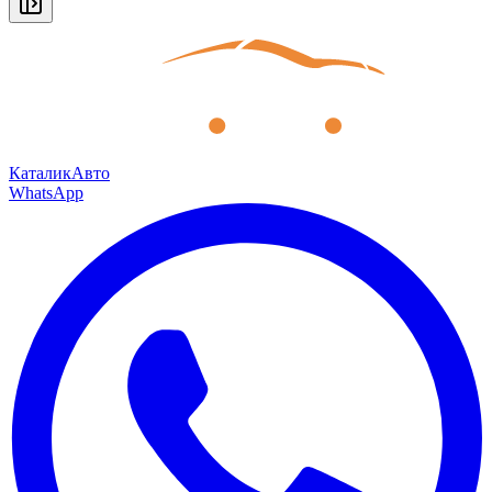
КаталикАвто
WhatsApp