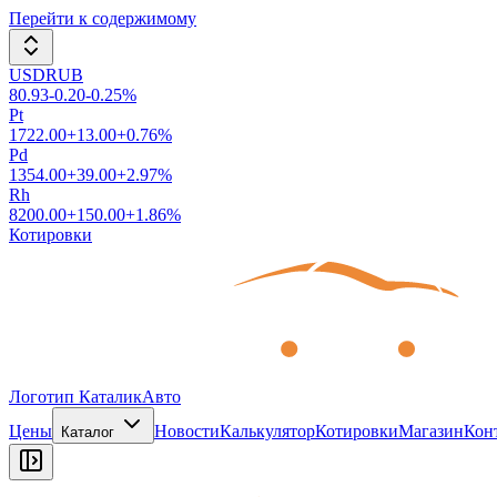
Перейти к содержимому
USDRUB
80.93
-0.20
-0.25
%
Pt
1722.00
+
13.00
+
0.76
%
Pd
1354.00
+
39.00
+
2.97
%
Rh
8200.00
+
150.00
+
1.86
%
Котировки
Логотип КаталикАвто
Цены
Новости
Калькулятор
Котировки
Магазин
Кон
Каталог