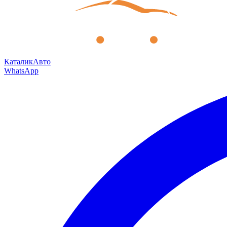
КаталикАвто
WhatsApp