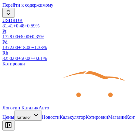
Перейти к содержимому
USDRUB
81.41
+
0.48
+
0.59
%
Pt
1728.00
+
6.00
+
0.35
%
Pd
1372.00
+
18.00
+
1.33
%
Rh
8250.00
+
50.00
+
0.61
%
Котировки
Логотип КаталикАвто
Цены
Новости
Калькулятор
Котировки
Магазин
Кон
Каталог