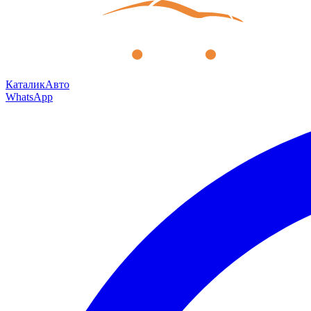
КаталикАвто
WhatsApp