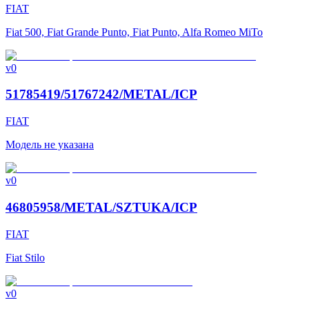
FIAT
Fiat 500, Fiat Grande Punto, Fiat Punto, Alfa Romeo MiTo
v0
51785419/51767242/METAL/ICP
FIAT
Модель не указана
v0
46805958/METAL/SZTUKA/ICP
FIAT
Fiat Stilo
v0