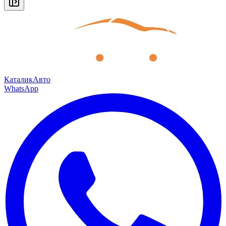
КаталикАвто
WhatsApp