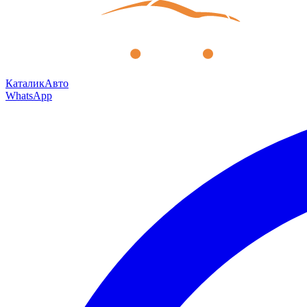
КаталикАвто
WhatsApp