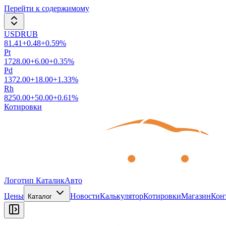
Перейти к содержимому
USDRUB
81.41
+
0.48
+
0.59
%
Pt
1728.00
+
6.00
+
0.35
%
Pd
1372.00
+
18.00
+
1.33
%
Rh
8250.00
+
50.00
+
0.61
%
Котировки
Логотип КаталикАвто
Цены
Новости
Калькулятор
Котировки
Магазин
Кон
Каталог