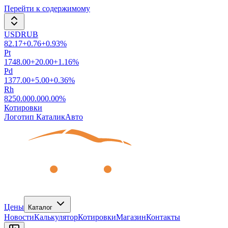
Перейти к содержимому
USDRUB
82.17
+
0.76
+
0.93
%
Pt
1748.00
+
20.00
+
1.16
%
Pd
1377.00
+
5.00
+
0.36
%
Rh
8250.00
0.00
0.00
%
Котировки
Логотип КаталикАвто
Цены
Каталог
Новости
Калькулятор
Котировки
Магазин
Контакты