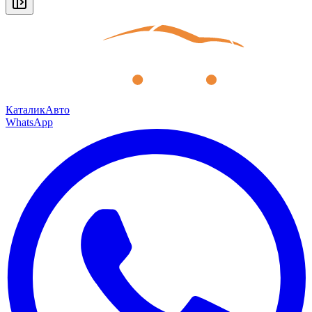
КаталикАвто
WhatsApp