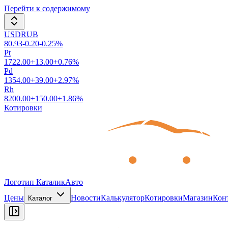
Перейти к содержимому
USDRUB
80.93
-0.20
-0.25
%
Pt
1722.00
+
13.00
+
0.76
%
Pd
1354.00
+
39.00
+
2.97
%
Rh
8200.00
+
150.00
+
1.86
%
Котировки
Логотип КаталикАвто
Цены
Новости
Калькулятор
Котировки
Магазин
Кон
Каталог