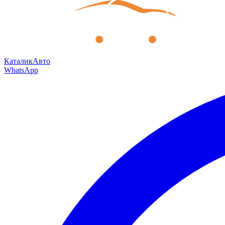
КаталикАвто
WhatsApp