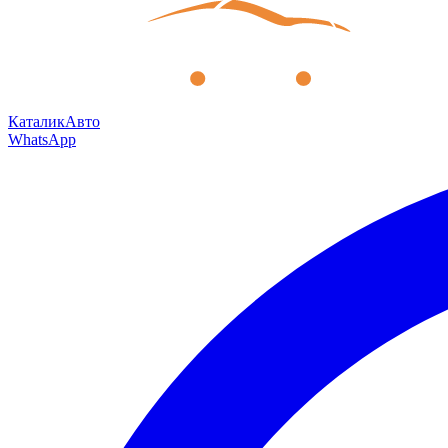
КаталикАвто
WhatsApp