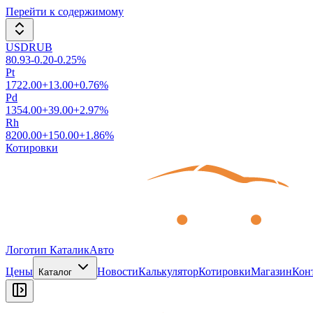
Перейти к содержимому
USDRUB
80.93
-0.20
-0.25
%
Pt
1722.00
+
13.00
+
0.76
%
Pd
1354.00
+
39.00
+
2.97
%
Rh
8200.00
+
150.00
+
1.86
%
Котировки
Логотип КаталикАвто
Цены
Новости
Калькулятор
Котировки
Магазин
Кон
Каталог