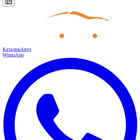
КаталикАвто
WhatsApp