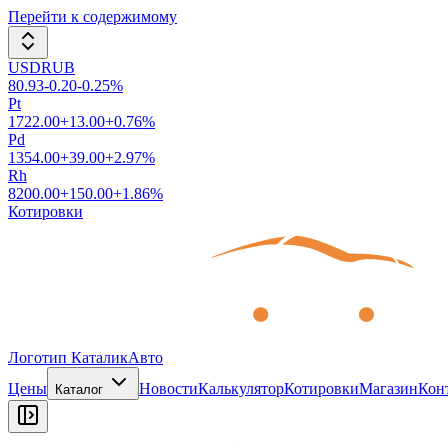
Перейти к содержимому
USDRUB
80.93
-0.20
-0.25
%
Pt
1722.00
+
13.00
+
0.76
%
Pd
1354.00
+
39.00
+
2.97
%
Rh
8200.00
+
150.00
+
1.86
%
Котировки
Логотип КаталикАвто
Цены
Новости
Калькулятор
Котировки
Магазин
Кон
Каталог