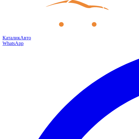
КаталикАвто
WhatsApp