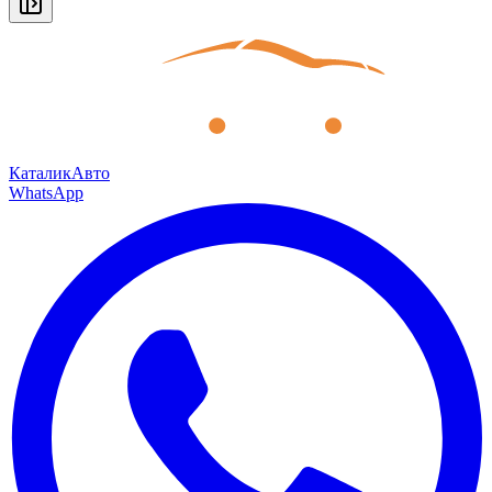
КаталикАвто
WhatsApp