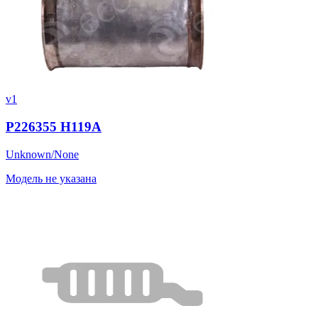
v1
P226355 H119A
Unknown/None
Модель не указана