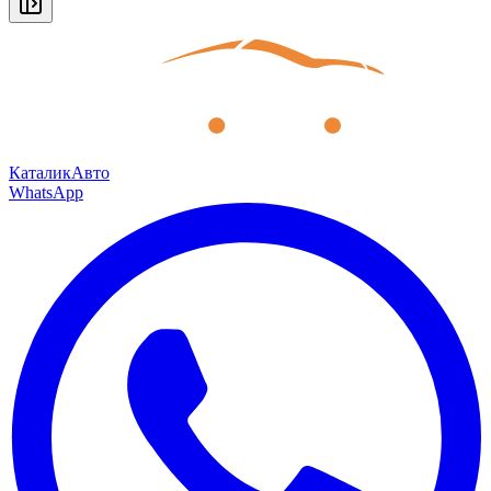
КаталикАвто
WhatsApp