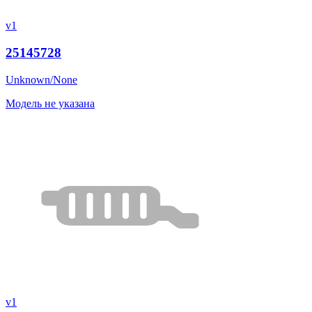
v1
25145728
Unknown/None
Модель не указана
v1