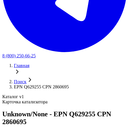
8 (800) 250-66-25
Главная
Поиск
EPN Q629255 CPN 2860695
Каталог v1
Карточка катализатора
Unknown/None - EPN Q629255 CPN
2860695