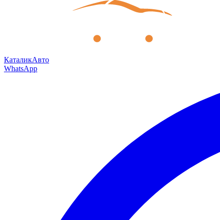
КаталикАвто
WhatsApp