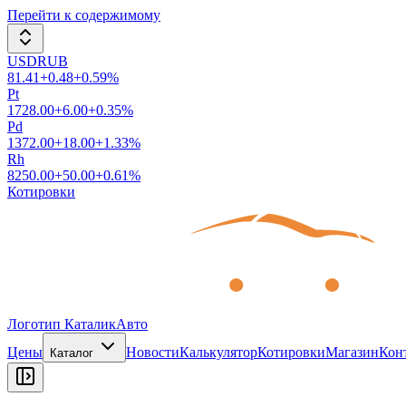
Перейти к содержимому
USDRUB
81.41
+
0.48
+
0.59
%
Pt
1728.00
+
6.00
+
0.35
%
Pd
1372.00
+
18.00
+
1.33
%
Rh
8250.00
+
50.00
+
0.61
%
Котировки
Логотип КаталикАвто
Цены
Новости
Калькулятор
Котировки
Магазин
Кон
Каталог