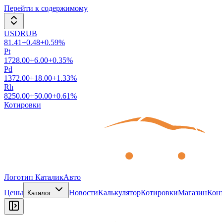
Перейти к содержимому
USDRUB
81.41
+
0.48
+
0.59
%
Pt
1728.00
+
6.00
+
0.35
%
Pd
1372.00
+
18.00
+
1.33
%
Rh
8250.00
+
50.00
+
0.61
%
Котировки
Логотип КаталикАвто
Цены
Новости
Калькулятор
Котировки
Магазин
Кон
Каталог