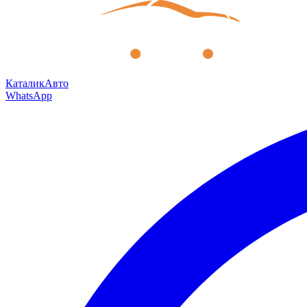
КаталикАвто
WhatsApp