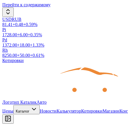
Перейти к содержимому
USDRUB
81.41
+
0.48
+
0.59
%
Pt
1728.00
+
6.00
+
0.35
%
Pd
1372.00
+
18.00
+
1.33
%
Rh
8250.00
+
50.00
+
0.61
%
Котировки
Логотип КаталикАвто
Цены
Новости
Калькулятор
Котировки
Магазин
Кон
Каталог