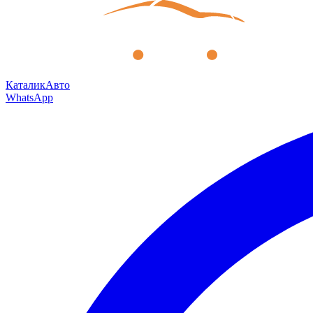
КаталикАвто
WhatsApp