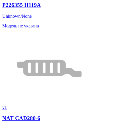
P226355 H119A
Unknown/None
Модель не указана
v1
NAT CAD280-6