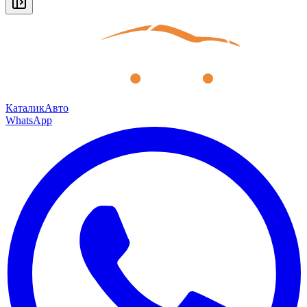
КаталикАвто
WhatsApp