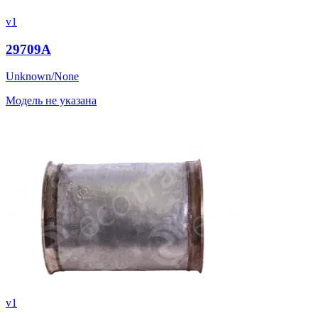
v1
29709A
Unknown/None
Модель не указана
v1