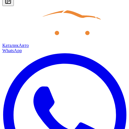
КаталикАвто
WhatsApp