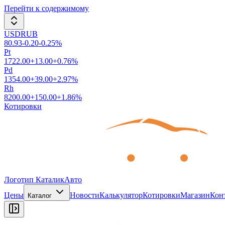
Перейти к содержимому
USDRUB
80.93
-0.20
-0.25
%
Pt
1722.00
+
13.00
+
0.76
%
Pd
1354.00
+
39.00
+
2.97
%
Rh
8200.00
+
150.00
+
1.86
%
Котировки
Логотип КаталикАвто
Цены
Новости
Калькулятор
Котировки
Магазин
Кон
Каталог