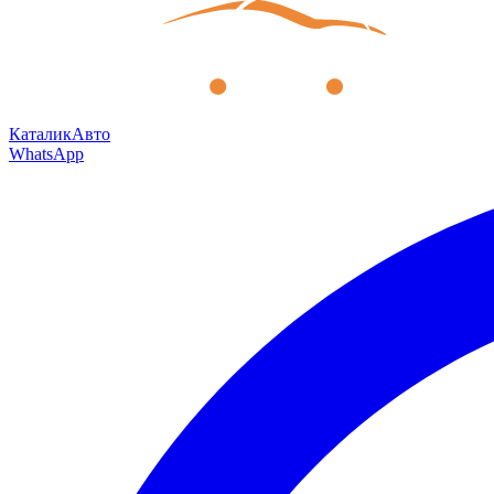
КаталикАвто
WhatsApp