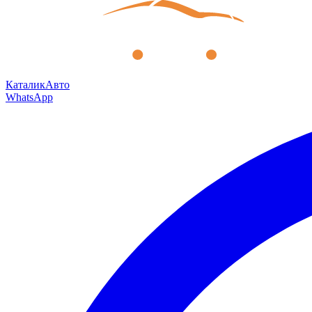
КаталикАвто
WhatsApp