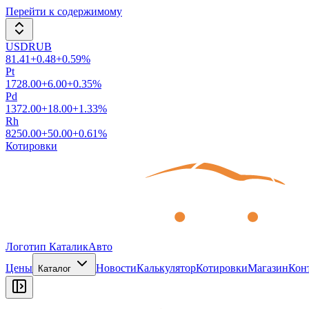
Перейти к содержимому
USDRUB
81.41
+
0.48
+
0.59
%
Pt
1728.00
+
6.00
+
0.35
%
Pd
1372.00
+
18.00
+
1.33
%
Rh
8250.00
+
50.00
+
0.61
%
Котировки
Логотип КаталикАвто
Цены
Новости
Калькулятор
Котировки
Магазин
Кон
Каталог