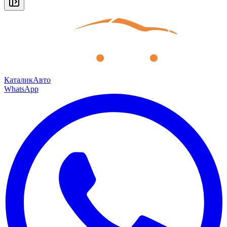
КаталикАвто
WhatsApp