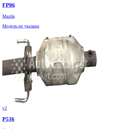
FP86
Mazda
Модель не указана
v2
P536