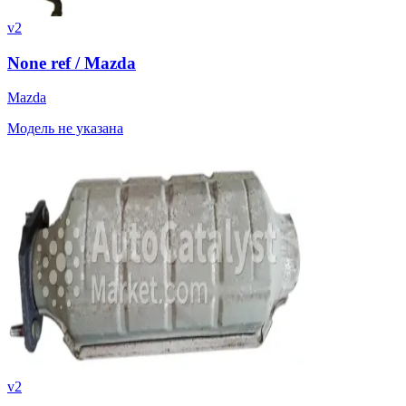
v2
None ref / Mazda
Mazda
Модель не указана
v2