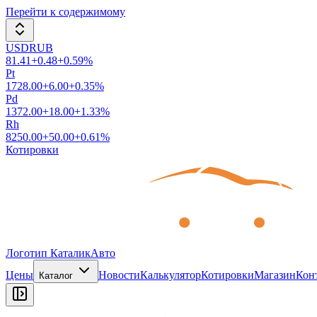
Перейти к содержимому
USDRUB
81.41
+
0.48
+
0.59
%
Pt
1728.00
+
6.00
+
0.35
%
Pd
1372.00
+
18.00
+
1.33
%
Rh
8250.00
+
50.00
+
0.61
%
Котировки
Логотип КаталикАвто
Цены
Новости
Калькулятор
Котировки
Магазин
Кон
Каталог