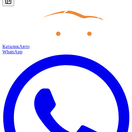
КаталикАвто
WhatsApp