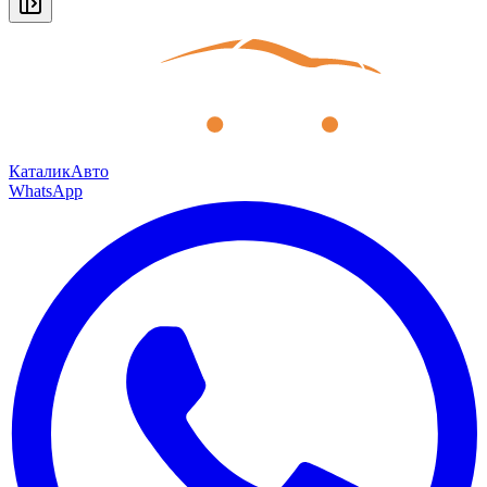
КаталикАвто
WhatsApp