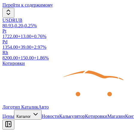
Перейти к содержимому
USDRUB
80.93
-0.20
-0.25
%
Pt
1722.00
+
13.00
+
0.76
%
Pd
1354.00
+
39.00
+
2.97
%
Rh
8200.00
+
150.00
+
1.86
%
Котировки
Логотип КаталикАвто
Цены
Новости
Калькулятор
Котировки
Магазин
Кон
Каталог