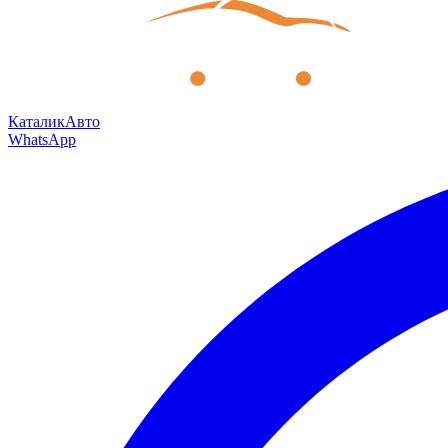
КаталикАвто
WhatsApp