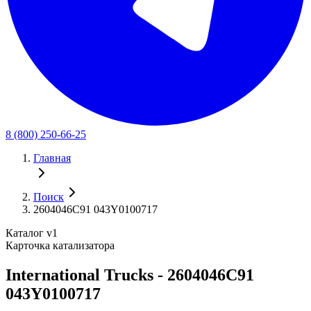
8 (800) 250-66-25
Главная
Поиск
2604046C91 043Y0100717
Каталог v1
Карточка катализатора
International Trucks - 2604046C91
043Y0100717