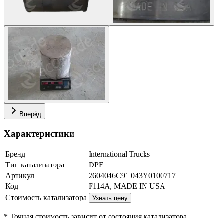
Вперёд
Характеристики
Бренд
International Trucks
Тип катализатора
DPF
Артикул
2604046C91 043Y0100717
Код
F114A, MADE IN USA
Стоимость катализатора
Узнать цену
* Точная стоимость зависит от состояния катализатора.