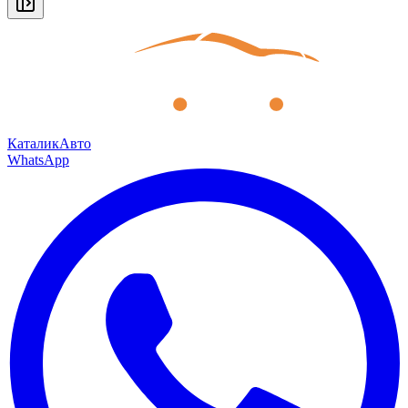
КаталикАвто
WhatsApp