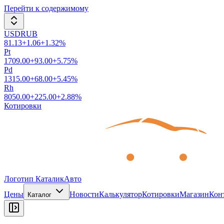
Перейти к содержимому
USDRUB
81.13
+
1.06
+
1.32
%
Pt
1709.00
+
93.00
+
5.75
%
Pd
1315.00
+
68.00
+
5.45
%
Rh
8050.00
+
225.00
+
2.88
%
Котировки
Логотип КаталикАвто
Цены
Новости
Калькулятор
Котировки
Магазин
Кон
Каталог