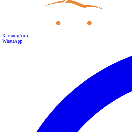
КаталикАвто
WhatsApp