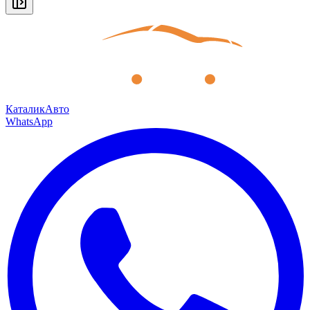
КаталикАвто
WhatsApp