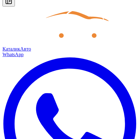
КаталикАвто
WhatsApp