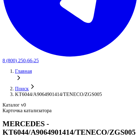
8 (800) 250-66-25
Главная
Поиск
KT6044/A9064901414/TENECO/ZGS005
Каталог v0
Карточка катализатора
MERCEDES -
KT6044/A9064901414/TENECO/ZGS005