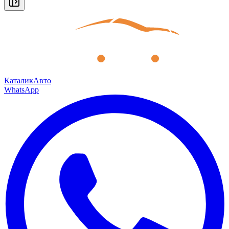
КаталикАвто
WhatsApp