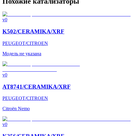
Похожие катализаторы
v0
K502/CERAMIKA/XRF
PEUGEOT/CITROEN
Модель не указана
v0
AT8741/CERAMIKA/XRF
PEUGEOT/CITROEN
Citroën Nemo
v0