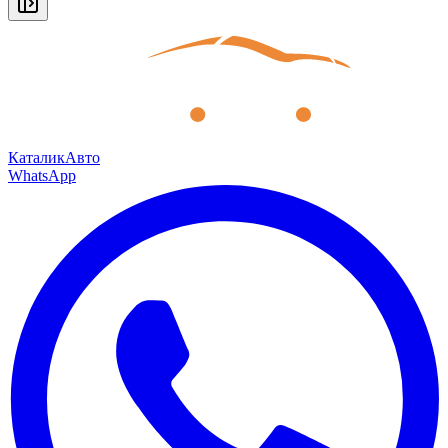
КаталикАвто
WhatsApp