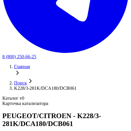
8 (800) 250-66-25
Главная
Поиск
K228/3-281K/DCA180/DCB061
Каталог v0
Карточка катализатора
PEUGEOT/CITROEN - K228/3-
281K/DCA180/DCB061