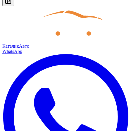
КаталикАвто
WhatsApp