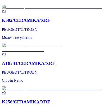
v0
K502/CERAMIKA/XRF
PEUGEOT/CITROEN
Модель не указана
v0
AT8741/CERAMIKA/XRF
PEUGEOT/CITROEN
Citroën Nemo
v0
K256/CERAMIKA/XRF