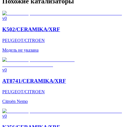
Похожие катализаторы
v0
K502/CERAMIKA/XRF
PEUGEOT/CITROEN
Модель не указана
v0
AT8741/CERAMIKA/XRF
PEUGEOT/CITROEN
Citroën Nemo
v0