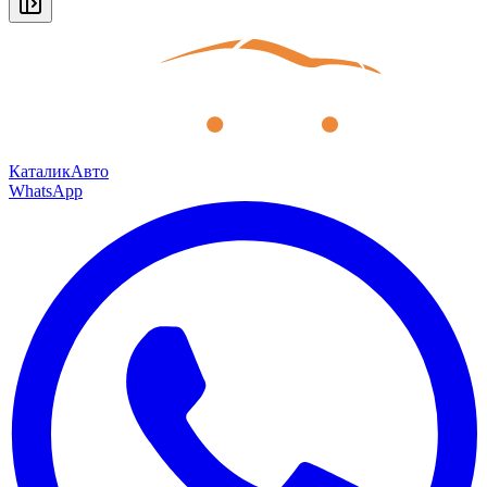
КаталикАвто
WhatsApp