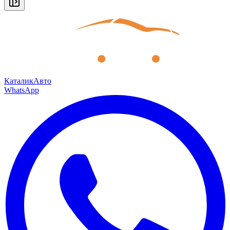
КаталикАвто
WhatsApp