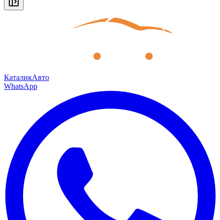
КаталикАвто
WhatsApp