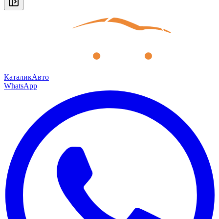
КаталикАвто
WhatsApp