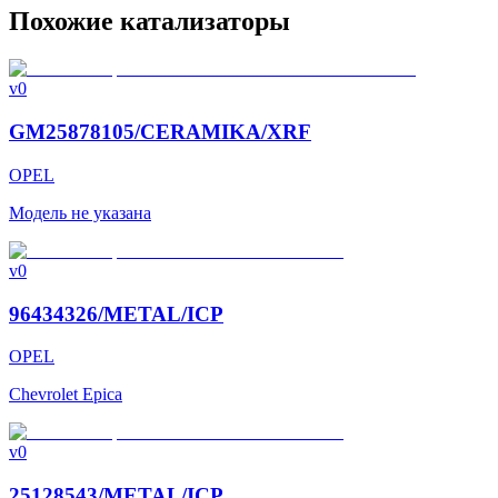
Похожие катализаторы
v0
GM25878105/CERAMIKA/XRF
OPEL
Модель не указана
v0
96434326/METAL/ICP
OPEL
Chevrolet Epica
v0
25128543/METAL/ICP