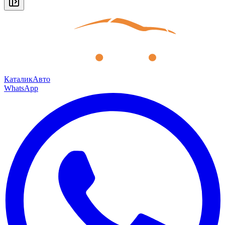
КаталикАвто
WhatsApp