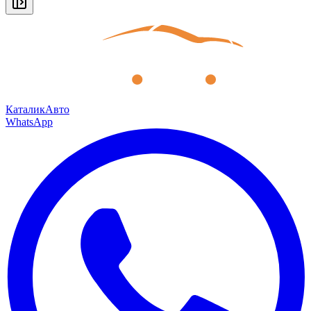
КаталикАвто
WhatsApp