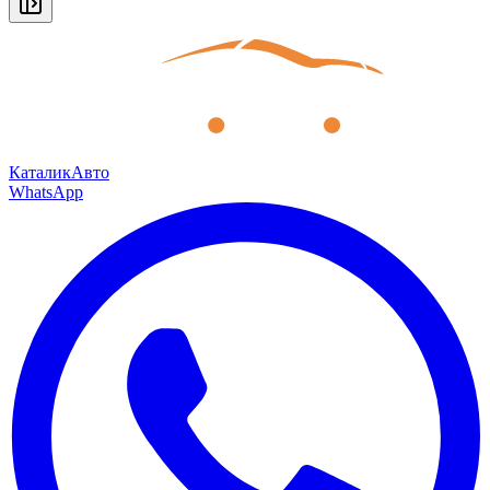
КаталикАвто
WhatsApp