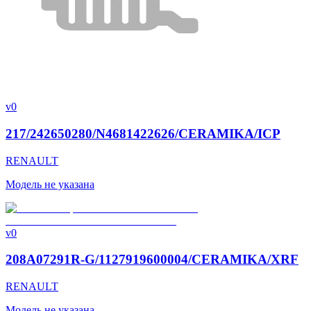
v0
217/242650280/N4681422626/CERAMIKA/ICP
RENAULT
Модель не указана
v0
208A07291R-G/1127919600004/CERAMIKA/XRF
RENAULT
Модель не указана